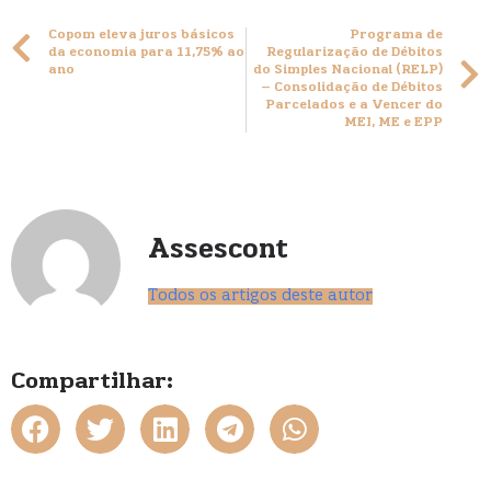
Copom eleva juros básicos
Programa de
da economia para 11,75% ao
Regularização de Débitos
ano
do Simples Nacional (RELP)
– Consolidação de Débitos
Parcelados e a Vencer do
MEI, ME e EPP
Assescont
Todos os artigos deste autor
Compartilhar: