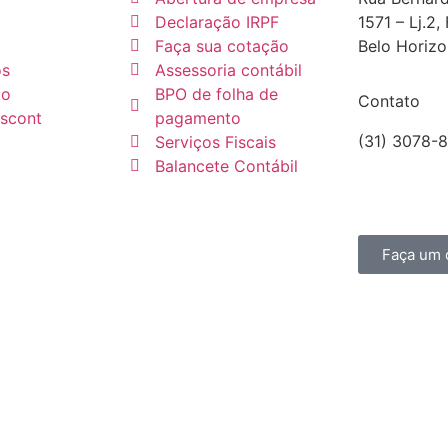
Declaração IRPF
1571 – Lj.2,
Faça sua cotação
Belo Horiz
os
Assessoria contábil
to
BPO de folha de
Contato
escont
pagamento
(31) 3078-
Serviços Fiscais
comercial@
Balancete Contábil
CRCMG 60
Faça um 