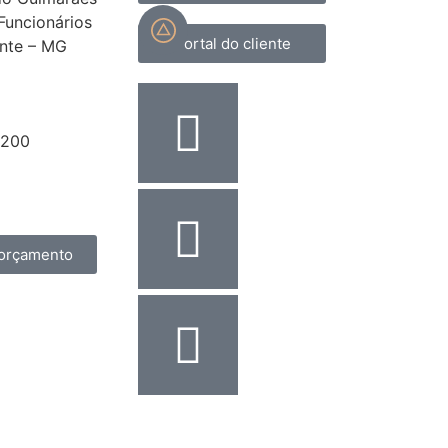
 Funcionários
Portal do cliente
onte – MG
8200
assescont.com.br
17
orçamento
Desenvolvido por