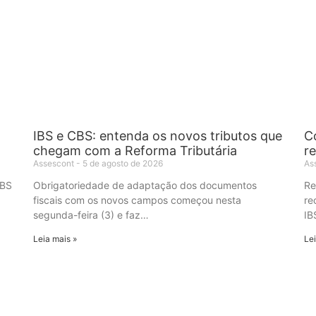
IBS e CBS: entenda os novos tributos que
C
chegam com a Reforma Tributária
r
Assescont
5 de agosto de 2026
As
IBS
Obrigatoriedade de adaptação dos documentos
Re
fiscais com os novos campos começou nesta
re
segunda-feira (3) e faz…
IB
Leia mais »
Lei