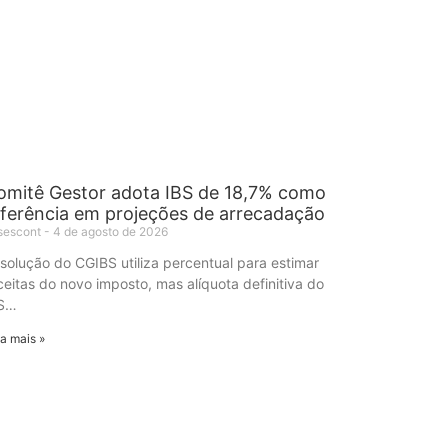
omitê Gestor adota IBS de 18,7% como
eferência em projeções de arrecadação
sescont
4 de agosto de 2026
solução do CGIBS utiliza percentual para estimar
ceitas do novo imposto, mas alíquota definitiva do
S…
a mais »