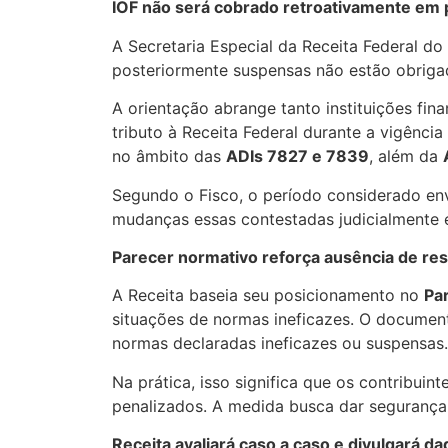
IOF não será cobrado retroativamente em
A Secretaria Especial da Receita Federal d
posteriormente suspensas não estão obrigad
A orientação abrange tanto instituições fi
tributo à Receita Federal durante a vigênci
no âmbito das
ADIs 7827 e 7839
, além da
Segundo o Fisco, o período considerado env
mudanças essas contestadas judicialmente 
Parecer normativo reforça ausência de res
A Receita baseia seu posicionamento no
Pa
situações de normas ineficazes. O documen
normas declaradas ineficazes ou suspensas.
Na prática, isso significa que os contribui
penalizados. A medida busca dar segurança j
Receita avaliará caso a caso e divulgará d