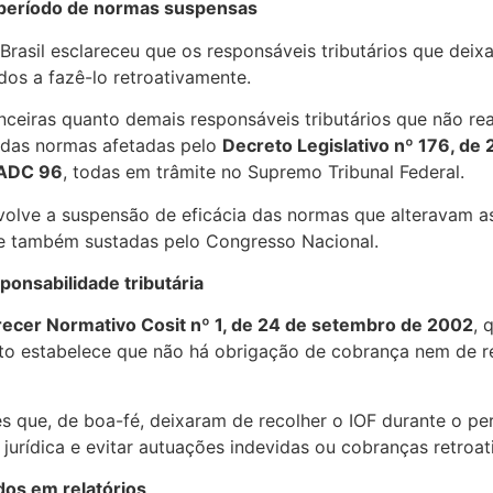
 período de normas suspensas
o Brasil esclareceu que os responsáveis tributários que de
os a fazê-lo retroativamente.
nanceiras quanto demais responsáveis tributários que não r
a das normas afetadas pelo
Decreto Legislativo nº 176, de
ADC 96
, todas em trâmite no Supremo Tribunal Federal.
olve a suspensão de eficácia das normas que alteravam as
e também sustadas pelo Congresso Nacional.
ponsabilidade tributária
recer Normativo Cosit nº 1, de 24 de setembro de 2002
, 
to estabelece que não há obrigação de cobrança nem de r
ntes que, de boa-fé, deixaram de recolher o IOF durante o 
urídica e evitar autuações indevidas ou cobranças retroat
ados em relatórios