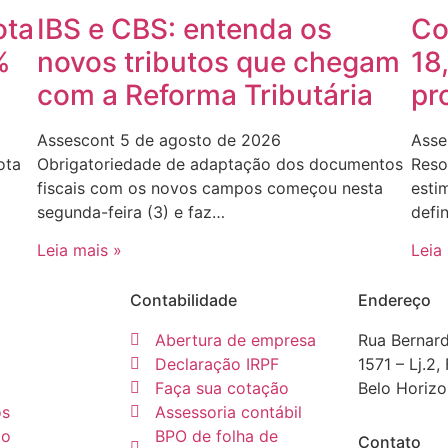
ota
IBS e CBS: entenda os
Co
%
novos tributos que chegam
18
com a Reforma Tributária
pr
Assescont
5 de agosto de 2026
Asse
ota
Obrigatoriedade de adaptação dos documentos
Reso
fiscais com os novos campos começou nesta
esti
segunda-feira (3) e faz…
defi
Leia mais »
Leia
Contabilidade
Endereço
Abertura de empresa
Rua Bernar
Declaração IRPF
1571 – Lj.2,
Faça sua cotação
Belo Horiz
os
Assessoria contábil
to
BPO de folha de
Contato