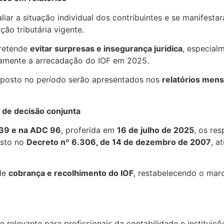
liar a situação individual dos contribuintes e se manifest
ção tributária vigente.
retende
evitar surpresas e insegurança jurídica
, especial
retamente a arrecadação do IOF em 2025.
mposto no período serão apresentados nos
relatórios mens
 de decisão conjunta
839 e na ADC 96
, proferida em
16 de julho de 2025
, os re
osto no
Decreto nº 6.306, de 14 de dezembro de 2007
, a
 de
cobrança e recolhimento do IOF
, restabelecendo o mar
 relevante para profissionais da contabilidade e instituiçõ