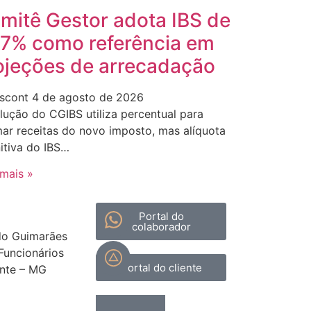
mitê Gestor adota IBS de
,7% como referência em
ojeções de arrecadação
scont
4 de agosto de 2026
lução do CGIBS utiliza percentual para
mar receitas do novo imposto, mas alíquota
nitiva do IBS…
 mais »
Portal do
colaborador
do Guimarães
 Funcionários
Portal do cliente
onte – MG