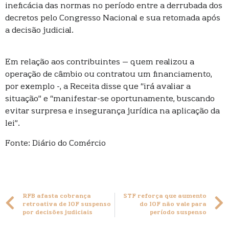
ineficácia das normas no período entre a derrubada dos
decretos pelo Congresso Nacional e sua retomada após
a decisão judicial.
Em relação aos contribuintes – quem realizou a
operação de câmbio ou contratou um financiamento,
por exemplo -, a Receita disse que “irá avaliar a
situação” e “manifestar-se oportunamente, buscando
evitar surpresa e insegurança jurídica na aplicação da
lei”.
Fonte: Diário do Comércio
RFB afasta cobrança
STF reforça que aumento
retroativa de IOF suspenso
do IOF não vale para
por decisões judiciais
período suspenso