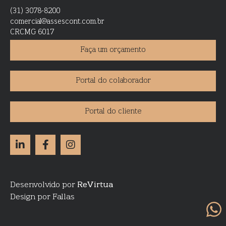
(31) 3078-8200
comercial@assescont.com.br
CRCMG 6017
Faça um orçamento
Portal do colaborador
Portal do cliente
Desenvolvido por
ReVirtua
Design por Fallas