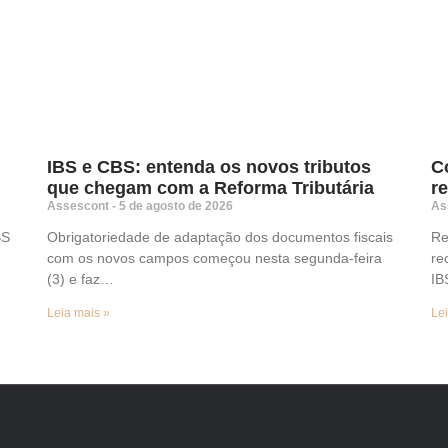
IBS e CBS: entenda os novos tributos
C
que chegam com a Reforma Tributária
r
Assescont
5 de agosto de 2026
As
BS
Obrigatoriedade de adaptação dos documentos fiscais
Re
com os novos campos começou nesta segunda-feira
re
(3) e faz…
I
Leia mais »
Lei