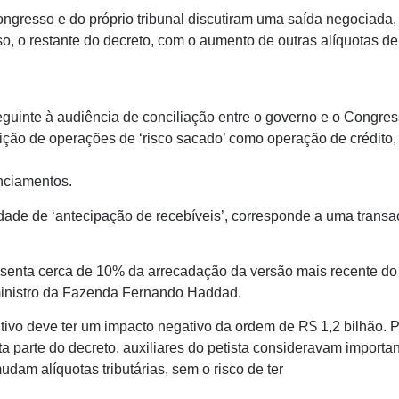
ongresso e do próprio tribunal discutiram uma saída negociada, 
o, o restante do decreto, com o aumento de outras alíquotas de
seguinte à audiência de conciliação entre o governo e o Congr
finição de operações de ‘risco sacado’ como operação de crédit
anciamentos.
ade de ‘antecipação de recebíveis’, corresponde a uma transaçã
senta cerca de 10% da arrecadação da versão mais recente do 
o ministro da Fazenda Fernando Haddad.
tivo deve ter um impacto negativo da ordem de R$ 1,2 bilhão. P
ta parte do decreto, auxiliares do petista consideravam importa
udam alíquotas tributárias, sem o risco de ter