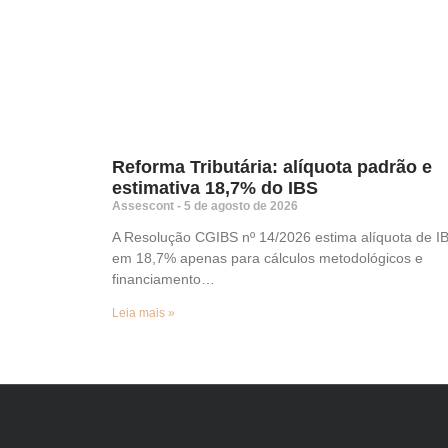
Reforma Tributária: alíquota padrão e
estimativa 18,7% do IBS
Assescont
5 de agosto de 2026
A Resolução CGIBS nº 14/2026 estima alíquota de I
em 18,7% apenas para cálculos metodológicos e
financiamento…
Leia mais »