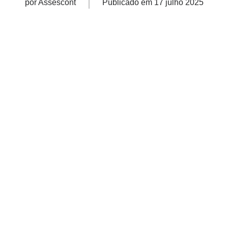
por
Assescont
Publicado em
17 julho 2025