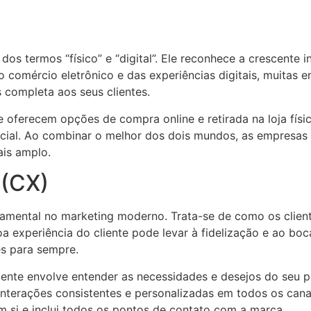
s termos “físico” e “digital”. Ele reconhece a crescente in
comércio eletrônico e das experiências digitais, muitas
 completa aos seus clientes.
 oferecem opções de compra online e retirada na loja físic
encial. Ao combinar o melhor dos dois mundos, as empresas
ais amplo.
 (CX)
ndamental no marketing moderno. Trata-se de como os cli
 experiência do cliente pode levar à fidelização e ao bo
es para sempre.
iente envolve entender as necessidades e desejos do seu p
nterações consistentes e personalizadas em todos os canai
m si e inclui todos os pontos de contato com a marca.