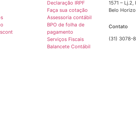
Declaração IRPF
1571 – Lj.2,
Faça sua cotação
Belo Horiz
os
Assessoria contábil
to
BPO de folha de
Contato
escont
pagamento
(31) 3078-
Serviços Fiscais
comercial@
Balancete Contábil
CRCMG 60
Faça um 