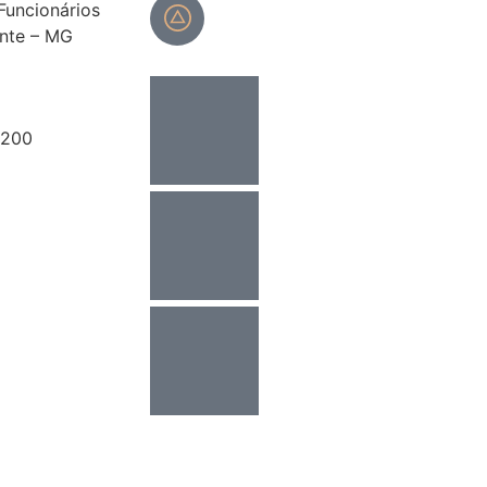
 Funcionários
Portal do cliente
onte – MG
8200
assescont.com.br
17
orçamento
Desenvolvido por
ReVirtua