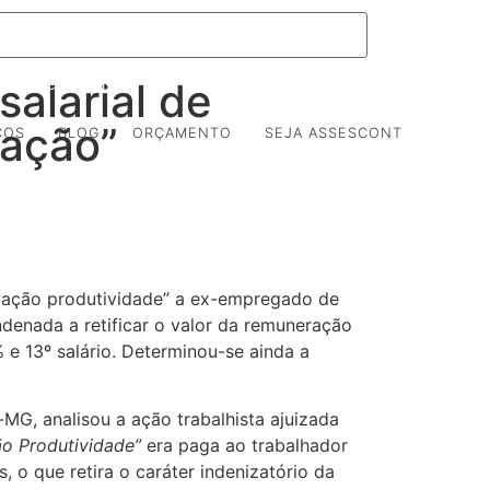
alarial de
ORTAL DO CLIENTE
PORTAL DO COLABORADOR
iação”
ÇOS
BLOG
ORÇAMENTO
SEJA ASSESCONT
miação produtividade” a ex-empregado de
ndenada a retificar o valor da remuneração
 e 13º salário. Determinou-se ainda a
MG, analisou a ação trabalhista ajuizada
o Produtividade”
era paga ao trabalhador
 o que retira o caráter indenizatório da