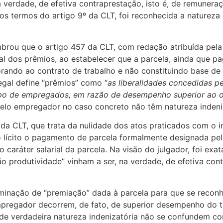
na verdade, de efetiva contraprestação, isto é, de remuner
nos termos do artigo 9º da CLT, foi reconhecida a natureza
mbrou que o artigo 457 da CLT, com redação atribuída pela
rial dos prêmios, ao estabelecer que a parcela, ainda que p
ndo ao contrato de trabalho e não constituindo base de i
egal define “prêmios” como “
as liberalidades concedidas 
po de empregados, em razão de desempenho superior ao o
elo empregador no caso concreto não têm natureza indeniz
a CLT, que trata da nulidade dos atos praticados com o intu
mo lícito o pagamento de parcela formalmente designada 
o caráter salarial da parcela. Na visão do julgador, foi ex
ão produtividade” vinham a ser, na verdade, de efetiva con
inação de “premiação” dada à parcela para que se reconhe
pregador decorrem, de fato, de superior desempenho do t
 de verdadeira natureza indenizatória não se confundem c