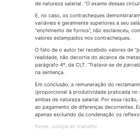
de natureza salarial.
“O exame dessas circuns
E, no caso, os contracheques demonstraram 
variáveis e geralmente superiores a seu sal
“enchimento de fornos”, não esclareceu, com
valores estampados nos contracheques.
O fato de o autor ter recebido valores de 
realidade, não decorria do alcance de meta
parágrafo 4º, da CLT.
“Tratava-se de parcel
na sentença
.
Em conclusão, a remuneração do reclamante 
(proporcional à produtividade praticada n
ambas de natureza salarial. Por essa razão
ao pagamento de diferenças decorrentes. E
apenas excluindo da condenação os reflexos
Fonte: Justiça do trabalho