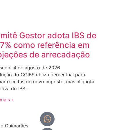
mitê Gestor adota IBS de
,7% como referência em
ojeções de arrecadação
scont
4 de agosto de 2026
lução do CGIBS utiliza percentual para
mar receitas do novo imposto, mas alíquota
nitiva do IBS…
 mais »
Portal do
colaborador
do Guimarães