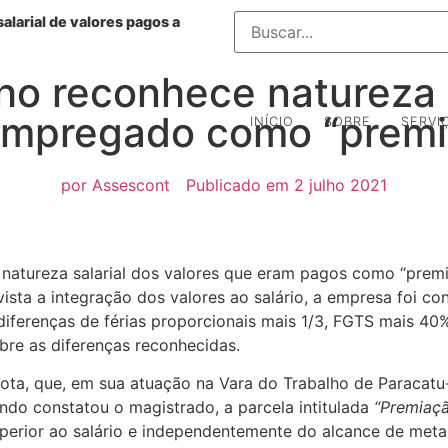
alarial de valores pagos a
ho reconhece natureza s
P
 empregado como “prem
INÍCIO
SOBRE
SERVI
por
Assescont
Publicado em
2 julho 2021
a natureza salarial dos valores que eram pagos como “pre
sta a integração dos valores ao salário, a empresa foi co
iferenças de férias proporcionais mais 1/3, FGTS mais 40%
obre as diferenças reconhecidas.
rota, que, em sua atuação na Vara do Trabalho de Paracatu-
do constatou o magistrado, a parcela intitulada
“Premiaçã
erior ao salário e independentemente do alcance de metas,