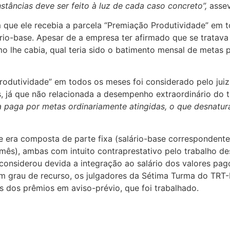
tâncias deve ser feito à luz de cada caso concreto”,
assev
que ele recebia a parcela “Premiação Produtividade” em t
ário-base. Apesar de a empresa ter afirmado que se tratav
o lhe cabia, qual teria sido o batimento mensal de metas p
“produtividade” em todos os meses foi considerado pelo jui
s, já que não relacionada a desempenho extraordinário do t
a paga por metas ordinariamente atingidas, o que desnatur
era composta de parte fixa (salário-base correspondente a
o mês), ambas com intuito contraprestativo pelo trabalho
, considerou devida a integração ao salário dos valores 
m grau de recurso, os julgadores da Sétima Turma do TRT
 dos prêmios em aviso-prévio, que foi trabalhado.