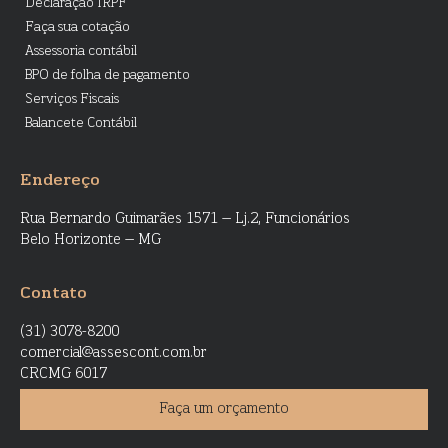
Declaração IRPF
Faça sua cotação
Assessoria contábil
BPO de folha de pagamento
Serviços Fiscais
Balancete Contábil
Endereço
Rua Bernardo Guimarães 1571 – Lj.2, Funcionários
Belo Horizonte – MG
Contato
(31) 3078-8200
comercial@assescont.com.br
CRCMG 6017
Faça um orçamento