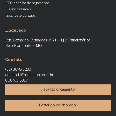
BPO de folha de pagamento
Serviços Fiscais
Balancete Contábil
Endereço
Rua Bernardo Guimarães 1571 – Lj.2, Funcionários
Belo Horizonte – MG
Contato
(31) 3078-8200
comercial@assescont.com.br
CRCMG 6017
Faça um orçamento
Portal do colaborador