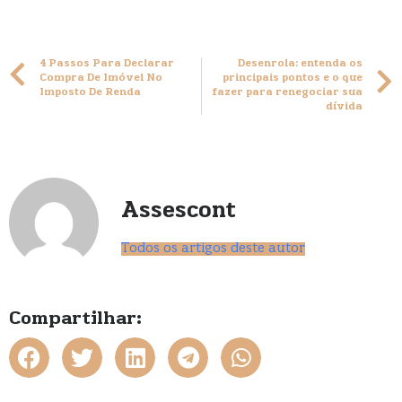
4 Passos Para Declarar
Desenrola: entenda os
Compra De Imóvel No
principais pontos e o que
Imposto De Renda
fazer para renegociar sua
dívida
Assescont
Todos os artigos deste autor
Compartilhar: