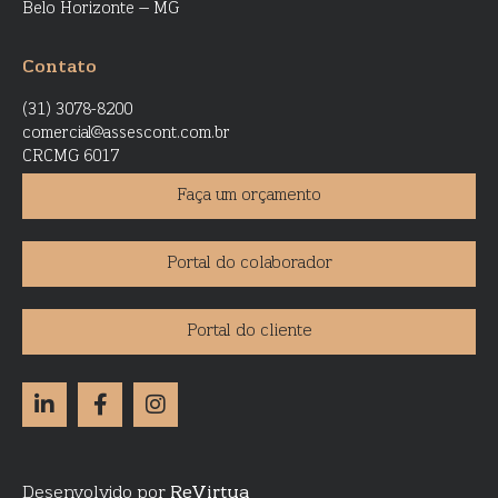
Belo Horizonte – MG
Contato
(31) 3078-8200
comercial@assescont.com.br
CRCMG 6017
Faça um orçamento
Portal do colaborador
Portal do cliente
Desenvolvido por
ReVirtua