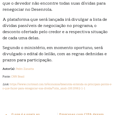
que o devedor não encontre todas suas dívidas para
renegociar no Desenrola.
A plataforma que será lançada irá divulgar a lista de
dívidas passíveis de negociação no programa, o
desconto ofertado pelo credor e a respectiva situação
de cada uma delas.
Segundo o ministério, em momento oportuno, será
divulgado o edital do leilão, com as regras definidas e
prazos para participação.
Autor(a):
Pedro Zanatta
Fonte:
CNN Brasil
Link:
https://www.cnnbrasil.com.br/economia/desenrola-entenda-os-principais-pontos-e-
o-que-fazer-para-renegociar-sua-divida/?utm_smid=10619982-1-1
O que é e quais as
Empresas com CIPA devem