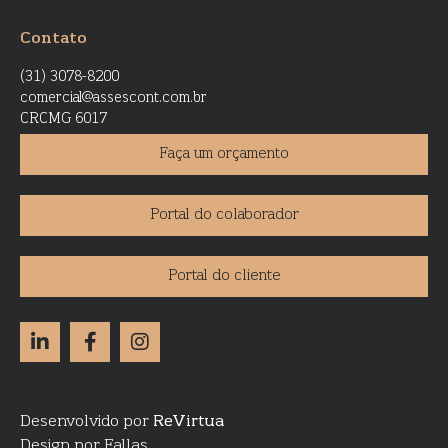
Contato
(31) 3078-8200
comercial@assescont.com.br
CRCMG 6017
Faça um orçamento
Portal do colaborador
Portal do cliente
Desenvolvido por
ReVirtua
Design por Fallas