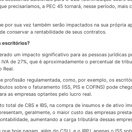
o que precisaríamos, a PEC 45 tornará, nesse período, mai
 que por sua vez também serão impactados na sua própria a
 de conservar a rentabilidade de seus contratos.
 escritórios?
rado um impacto significativo para as pessoas jurídicas p
 IVA de 27%, que é aproximadamente o percentual de trib
o Real.
e profissão regulamentada, como, por exemplo, os escritóri
tributos sobre o faturamento (ISS, PIS e COFINS) pode ch
ra as empresas optantes pelo lucro real.
to total de CBS e IBS, na compra de insumos e de ativo imo
resentam, geralmente, o maior custo das empresas prestad
contabilidade, aumentando a carga tributária dessas empre
e que hoje pagam, além do CSLL e o IRPJ, apenas o ISS sob