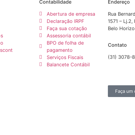
Contabilidade
Endereço
Abertura de empresa
Rua Bernar
Declaração IRPF
1571 – Lj.2,
Faça sua cotação
Belo Horiz
os
Assessoria contábil
to
BPO de folha de
Contato
escont
pagamento
(31) 3078-
Serviços Fiscais
comercial@
Balancete Contábil
CRCMG 60
Faça um 