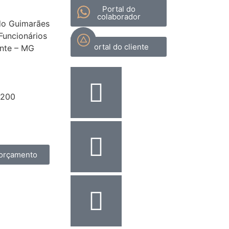
Portal do
colaborador
do Guimarães
 Funcionários
Portal do cliente
onte – MG
8200
assescont.com.br
17
orçamento