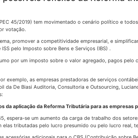
(PEC 45/2019) tem movimentado o cenário político e todos
or votação.
ema, promover a competitividade empresarial, e simplificar o
e ISS pelo Imposto sobre Bens e Serviços (IBS) .
sumo por um imposto sobre o valor agregado, pagos pelo co
or exemplo, as empresas prestadoras de serviços contábeis
l da De Biasi Auditoria, Consultoria e Outsourcing, Luciano
s:
exos da aplicação da Reforma Tributária para as empresas
5, espera-se um aumento da carga de trabalho dos setores f
elas tributadas pelo lucro presumido ou pelo lucro real, te
s acessórias adicionais para o CBS (Contribuição sobre Be