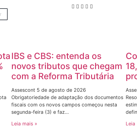
r
ota
IBS e CBS: entenda os
Co
%
novos tributos que chegam
18
com a Reforma Tributária
pr
Assescont
5 de agosto de 2026
Asse
ota
Obrigatoriedade de adaptação dos documentos
Reso
fiscais com os novos campos começou nesta
esti
segunda-feira (3) e faz…
defi
Leia mais »
Leia