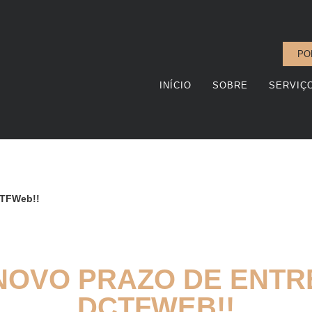
PO
INÍCIO
SOBRE
SERVIÇ
CTFWeb!!
NOVO PRAZO DE ENTR
DCTFWEB!!