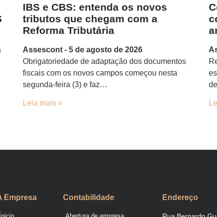
IBS e CBS: entenda os novos
C
S
tributos que chegam com a
c
Reforma Tributária
a
a
Assescont
5 de agosto de 2026
A
Obrigatoriedade de adaptação dos documentos
Re
fiscais com os novos campos começou nesta
es
segunda-feira (3) e faz…
de
Leia mais »
Le
A Empresa
Contabilidade
Endereço
Ínicio
Abertura de empresa
Rua Bernardo Gu