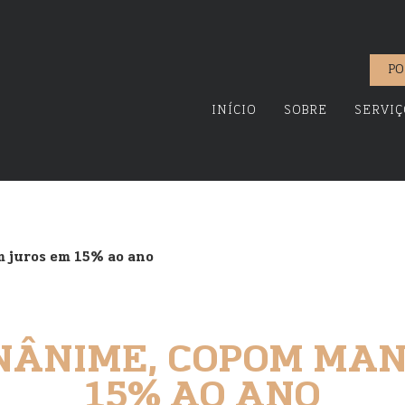
PO
INÍCIO
SOBRE
SERVIÇ
 juros em 15% ao ano
NÂNIME, COPOM MA
15% AO ANO