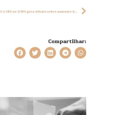
Reforma Tributária: Inclusão do IBS e CBS no ICMS gera debate sobre aumento disfarçado de impostos
Compartilhar: