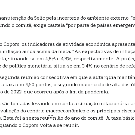
manutenção da Selic pela incerteza do ambiente externo, “
undo o comitê, exige cautela “por parte de países emerge
 o Copom, os indicadores de atividade econômica apresent
 inflação ainda acima da meta. “As expectativas de inflaç
, situando-se em 4,8% e 4,3%, respectivamente. A projeç
 de política monetária, situa-se em 3,4% no cenário de ref
 segunda reunião consecutiva em que a autarquia mantém o
 taxa em 4,50 pontos, o segundo maior ciclo de alta dos ú
to de 2022, que ocorreu após o fim da pandemia.
 são tomadas levando em conta a situação inflacionária, as
valiação do cenário macroeconômico e os principais riscos
s. Esta foi a sexta reunião do ano do comitê. A taxa básic
 quando o Copom volta a se reunir.