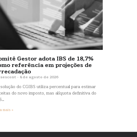
omitê Gestor adota IBS de 18,7%
omo referência em projeções de
rrecadação
sescont
4 de agosto de 2026
solução do CGIBS utiliza percentual para estimar
ceitas do novo imposto, mas alíquota definitiva do
S…
a mais »