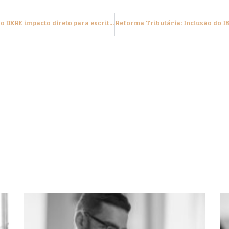
Reforma Tributária: CBS, IBS e a nova obrigação DERE impacto direto para escritórios contábeis