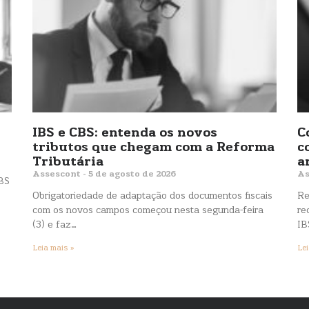
IBS e CBS: entenda os novos
C
tributos que chegam com a Reforma
c
Tributária
a
Assescont
5 de agosto de 2026
As
IBS
Obrigatoriedade de adaptação dos documentos fiscais
Re
com os novos campos começou nesta segunda-feira
re
(3) e faz…
IB
Leia mais »
Lei