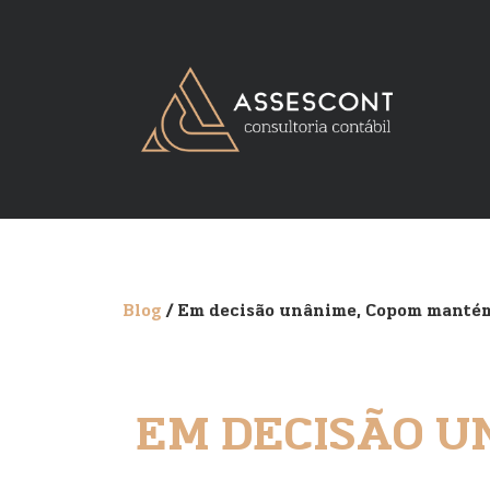
Blog
/ Em decisão unânime, Copom mantém
EM DECISÃO U