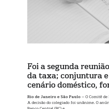
Foi a segunda reuniã
da taxa; conjuntura e
cenário doméstico, fo
Rio de Janeiro e São Paulo
– O Comitê de P
A decisão do colegiado foi unânime. O anúnc
Banco Central (BC) e