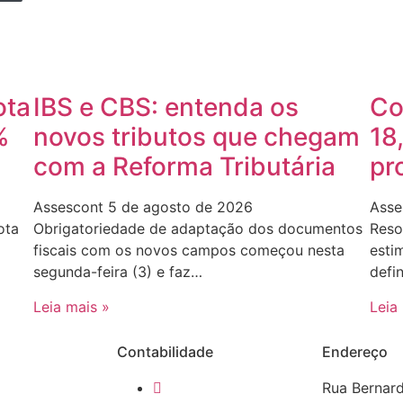
ota
IBS e CBS: entenda os
Co
%
novos tributos que chegam
18
com a Reforma Tributária
pr
Assescont
5 de agosto de 2026
Asse
ota
Obrigatoriedade de adaptação dos documentos
Reso
fiscais com os novos campos começou nesta
esti
segunda-feira (3) e faz…
defi
Leia mais »
Leia
Contabilidade
Endereço
Rua Bernar