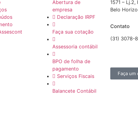
e
Abertura de
1571 – Lj.2,
ços
empresa
Belo Horiz
eúdos
Declaração IRPF
mento
Contato
Assescont
Faça sua cotação
(31) 3078-
comercial@
Assessoria contábil
CRCMG 60
BPO de folha de
pagamento
Faça um 
Serviços Fiscais
Balancete Contábil