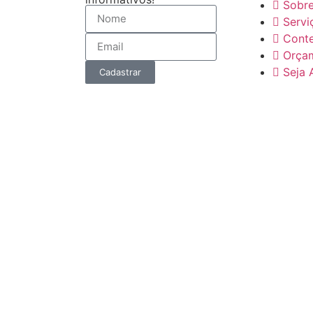
Sobr
Servi
Cont
Orça
Seja 
Cadastrar