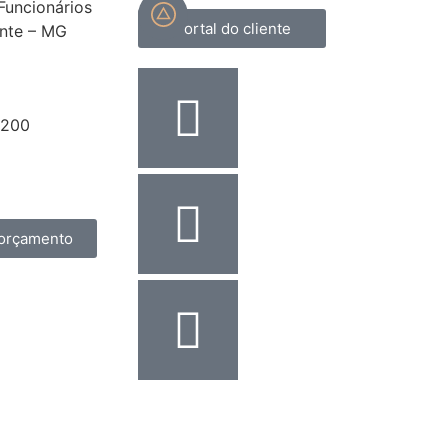
 Funcionários
Portal do cliente
onte – MG
8200
assescont.com.br
17
orçamento
Desenvolvido por
ReVirtua