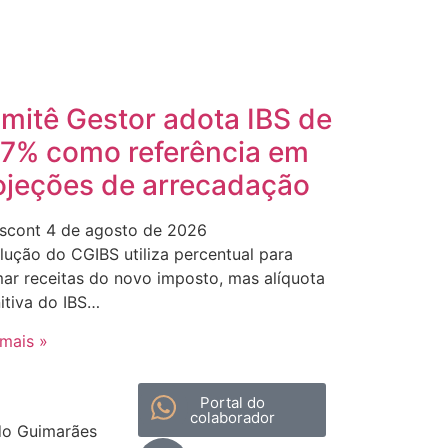
mitê Gestor adota IBS de
,7% como referência em
ojeções de arrecadação
scont
4 de agosto de 2026
lução do CGIBS utiliza percentual para
mar receitas do novo imposto, mas alíquota
nitiva do IBS…
 mais »
Portal do
colaborador
do Guimarães