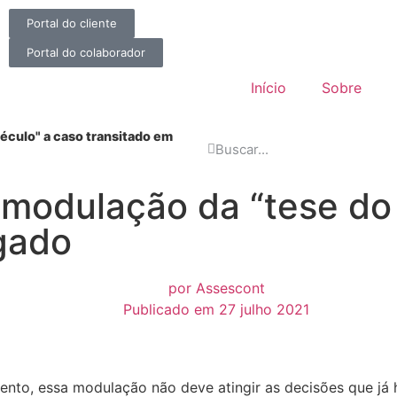
Portal do cliente
Portal do colaborador
Início
Sobre
século" a caso transitado em
 modulação da “tese do
lgado
por
Assescont
Publicado em
27 julho 2021
ento, essa modulação não deve atingir as decisões que já