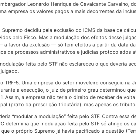
bargador Leonardo Henrique de Cavalcante Carvalho, do T
uma empresa os valores pagos a mais decorrentes da inclu
o Supremo decidiu pela exclusão do ICMS da base de cálcu
vidos pelo Fisco. Mas a modulação dos efeitos desse julga
 a favor da exclusão — só tem efeitos a partir da data d
os de processos administrativos e judicias protocolados 
modulação feita pelo STF não esclareceu o que deveria ac
julgado.
o TRF-5. Uma empresa do setor moveleiro conseguiu na Jus
rante a execução, o juiz de primeiro grau determinou que 
. Assim, a empresa não teria o direito de receber de volta
ipal (prazo da prescrição tributária), mas apenas os tribut
oderia “modular a modulação” feita pelo STF. Contra essa d
PC determina que modulação feita pelo STF só atinge os ca
 que o próprio Supremo já havia pacificado a questão (Tem