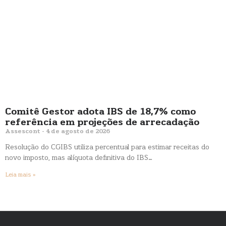
Comitê Gestor adota IBS de 18,7% como
referência em projeções de arrecadação
Assescont
4 de agosto de 2026
Resolução do CGIBS utiliza percentual para estimar receitas do
novo imposto, mas alíquota definitiva do IBS…
Leia mais »