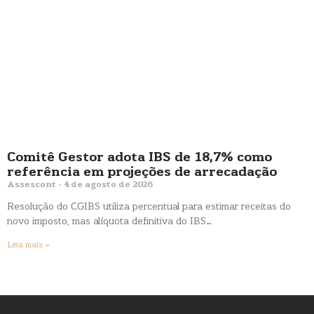
Comitê Gestor adota IBS de 18,7% como
referência em projeções de arrecadação
Assescont
4 de agosto de 2026
Resolução do CGIBS utiliza percentual para estimar receitas do
novo imposto, mas alíquota definitiva do IBS…
Leia mais »