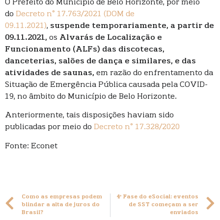
O Prefeito do Município de Belo Horizonte, por meio
do
Decreto n° 17.763/2021 (DOM de
09.11.2021)
,
suspende temporariamente, a partir de
09.11.2021,
os
Alvarás de Localização e
Funcionamento (ALFs) das discotecas,
danceterias, salões de dança e similares, e das
atividades de saunas,
em razão do enfrentamento da
Situação de Emergência Pública causada pela COVID-
19, no âmbito do Município de Belo Horizonte.
Anteriormente, tais disposições haviam sido
publicadas por meio do
Decreto n° 17.328/2020
Fonte: Econet
Como as empresas podem
4º Fase do eSocial: eventos
blindar a alta de juros do
de SST começam a ser
Brasil?
enviados