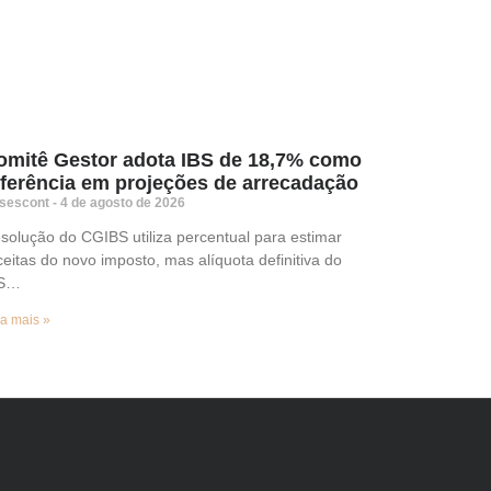
omitê Gestor adota IBS de 18,7% como
eferência em projeções de arrecadação
sescont
4 de agosto de 2026
solução do CGIBS utiliza percentual para estimar
ceitas do novo imposto, mas alíquota definitiva do
BS…
a mais »