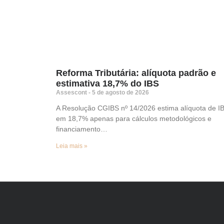
Reforma Tributária: alíquota padrão e
estimativa 18,7% do IBS
Assescont
5 de agosto de 2026
A Resolução CGIBS nº 14/2026 estima alíquota de I
em 18,7% apenas para cálculos metodológicos e
financiamento…
Leia mais »