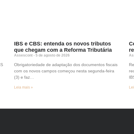
IBS e CBS: entenda os novos tributos
C
que chegam com a Reforma Tributária
r
Assescont
5 de agosto de 2026
As
BS
Obrigatoriedade de adaptação dos documentos fiscais
Re
com os novos campos começou nesta segunda-feira
re
(3) e faz…
I
Leia mais »
Lei