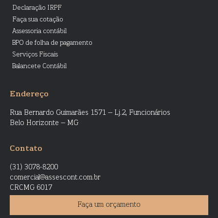
Declaração IRPF
Faça sua cotação
Assessoria contábil
BPO de folha de pagamento
Serviços Fiscais
Balancete Contábil
Endereço
Rua Bernardo Guimarães 1571 – Lj.2, Funcionários
Belo Horizonte – MG
Contato
(31) 3078-8200
comercial@assescont.com.br
CRCMG 6017
Faça um orçamento