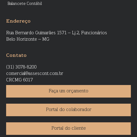
Balancete Contábil
Endereço
Rua Bernardo Guimarães 1571 – Lj.2, Funcionários
Belo Horizonte – MG
Contato
(31) 3078-8200
comercial@assescont.com.br
CRCMG 6017
Faça um orçamento
Portal do colaborador
Portal do cliente