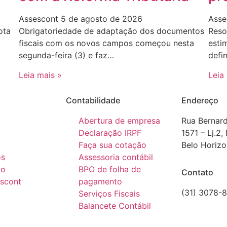
Assescont
5 de agosto de 2026
Asse
ota
Obrigatoriedade de adaptação dos documentos
Reso
fiscais com os novos campos começou nesta
esti
segunda-feira (3) e faz…
defi
Leia mais »
Leia
Contabilidade
Endereço
Abertura de empresa
Rua Bernar
Declaração IRPF
1571 – Lj.2,
Faça sua cotação
Belo Horiz
os
Assessoria contábil
to
BPO de folha de
Contato
escont
pagamento
(31) 3078-
Serviços Fiscais
comercial@
Balancete Contábil
CRCMG 60