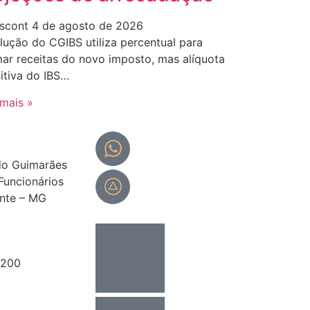
scont
4 de agosto de 2026
lução do CGIBS utiliza percentual para
mar receitas do novo imposto, mas alíquota
nitiva do IBS…
 mais »
Portal do
colaborador
do Guimarães
 Funcionários
Portal do cliente
onte – MG
8200
assescont.com.br
17