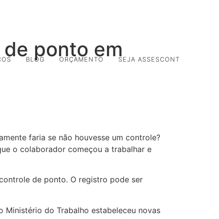
ORTAL DO CLIENTE
PORTAL DO COLABORADOR
o de ponto em
ÇOS
BLOG
ORÇAMENTO
SEJA ASSESCONT
iamente faria se não houvesse um controle?
 que o colaborador começou a trabalhar e
controle de ponto. O registro pode ser
o Ministério do Trabalho estabeleceu novas