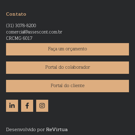
Contato
(31) 3078-8200
comercial@assescont.com.br
CRCMG 6017
Faça um orçamento
Portal do colaborador
Portal do cliente
Desenvolvido por
ReVirtua