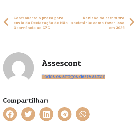
Coaf: aberto o prazo para
Revisão da estrutura
envio da Declaração de Não
societária: como fazer isso
Ocorrência ao CFC
em 2026
Assescont
Todos os artigos deste autor
Compartilhar: