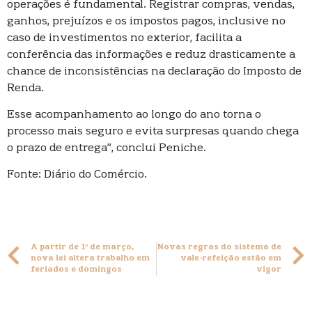
operações é fundamental. Registrar compras, vendas,
ganhos, prejuízos e os impostos pagos, inclusive no
caso de investimentos no exterior, facilita a
conferência das informações e reduz drasticamente a
chance de inconsistências na declaração do Imposto de
Renda.
Esse acompanhamento ao longo do ano torna o
processo mais seguro e evita surpresas quando chega
o prazo de entrega”, conclui Peniche.
Fonte: Diário do Comércio.
A partir de 1º de março,
Novas regras do sistema de
nova lei altera trabalho em
vale-refeição estão em
feriados e domingos
vigor