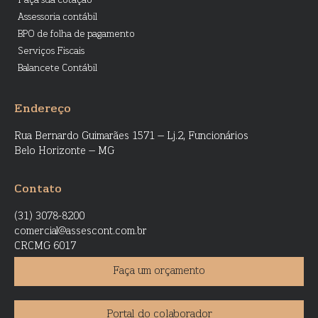
Faça sua cotação
Assessoria contábil
BPO de folha de pagamento
Serviços Fiscais
Balancete Contábil
Endereço
Rua Bernardo Guimarães 1571 – Lj.2, Funcionários
Belo Horizonte – MG
Contato
(31) 3078-8200
comercial@assescont.com.br
CRCMG 6017
Faça um orçamento
Portal do colaborador