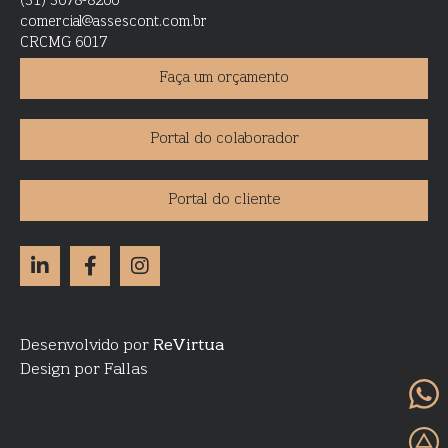
(31) 3078-8200
comercial@assescont.com.br
CRCMG 6017
Faça um orçamento
Portal do colaborador
Portal do cliente
Desenvolvido por
ReVirtua
Design por Fallas