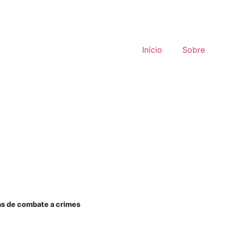
Portal do cliente
Portal do colaborador
Início
Sobre
as de combate a crimes