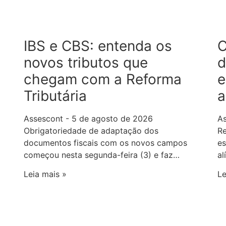
IBS e CBS: entenda os
C
novos tributos que
d
chegam com a Reforma
e
Tributária
a
Assescont
5 de agosto de 2026
A
Obrigatoriedade de adaptação dos
Re
documentos fiscais com os novos campos
es
começou nesta segunda-feira (3) e faz…
al
Leia mais »
Le