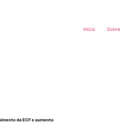
Portal do cliente
Portal do colaborador
Início
Sobre
chimento da ECF e aumenta