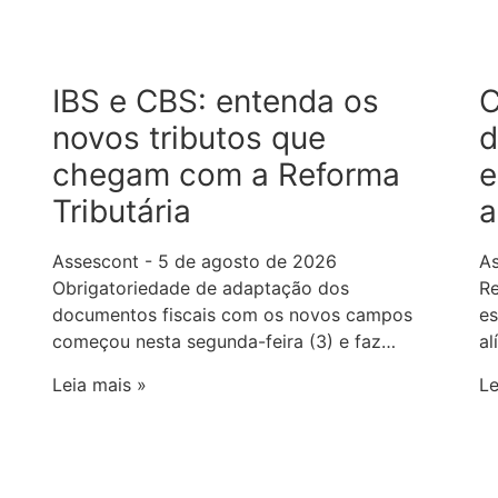
IBS e CBS: entenda os
C
novos tributos que
d
chegam com a Reforma
e
Tributária
a
Assescont
5 de agosto de 2026
A
Obrigatoriedade de adaptação dos
Re
documentos fiscais com os novos campos
es
começou nesta segunda-feira (3) e faz…
al
Leia mais »
Le