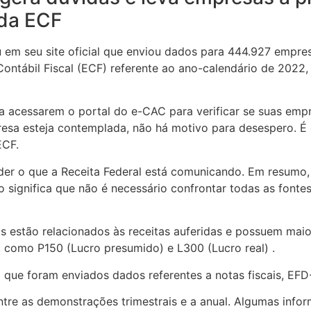
 da ECF
ou em seu site oficial que enviou dados para 444.927 empres
ontábil Fiscal (ECF) referente ao ano-calendário de 2022, 
a acessarem o portal do e-CAC para verificar se suas empr
sa esteja contemplada, não há motivo para desespero. É e
ECF.
der o que a Receita Federal está comunicando. Em resumo,
so significa que não é necessário confrontar todas as fonte
 estão relacionados às receitas auferidas e possuem maio
 como P150 (Lucro presumido) e L300 (Lucro real) .
que foram enviados dados referentes a notas fiscais, EFD
ntre as demonstrações trimestrais e a anual. Algumas info