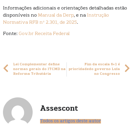
Informações adicionais e orientações detalhadas estão
disponíveis no
Manual da Derp
, e na
Instrução
Normativa RFB nº 2.301, de 2025
.
Fonte:
Gov.br Receita Federal
Lei Complementar define
Fim da escala 6×1 é
normas gerais do ITCMD na
prioridadedo governo Lula
Reforma Tributária
no Congresso
Assescont
Todos os artigos deste autor