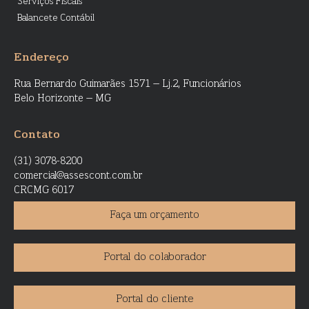
Serviços Fiscais
Balancete Contábil
Endereço
Rua Bernardo Guimarães 1571 – Lj.2, Funcionários
Belo Horizonte – MG
Contato
(31) 3078-8200
comercial@assescont.com.br
CRCMG 6017
Faça um orçamento
Portal do colaborador
Portal do cliente