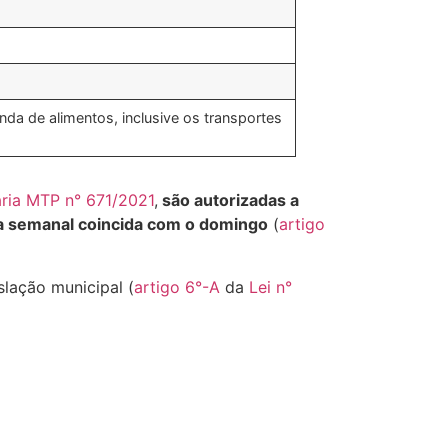
da de alimentos, inclusive os transportes
aria MTP n° 671/2021
,
são autorizadas a
a semanal coincida com o domingo
(
artigo
slação municipal (
artigo 6°-A
da
Lei n°