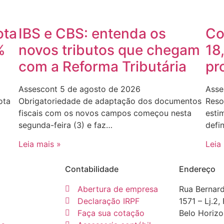
ota
IBS e CBS: entenda os
Co
%
novos tributos que chegam
18
com a Reforma Tributária
pr
Assescont
5 de agosto de 2026
Asse
ota
Obrigatoriedade de adaptação dos documentos
Reso
fiscais com os novos campos começou nesta
esti
segunda-feira (3) e faz…
defi
Leia mais »
Leia
Contabilidade
Endereço
Abertura de empresa
Rua Bernar
Declaração IRPF
1571 – Lj.2,
Faça sua cotação
Belo Horiz