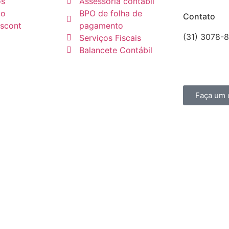
os
Assessoria contábil
to
BPO de folha de
Contato
escont
pagamento
(31) 3078-
Serviços Fiscais
comercial@
Balancete Contábil
CRCMG 60
Faça um 