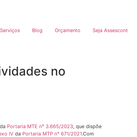
Serviços
Blog
Orçamento
Seja Assescont
ividades no
da
Portaria MTE n° 3.665/2023
, que dispõe
exo IV
da
Portaria MTP n° 671/2021
.Com