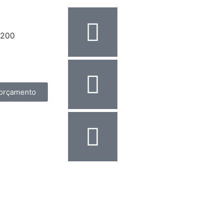
8200
assescont.com.br
17
orçamento
Desenvolvido por
ReVirtua
Design por Fallas