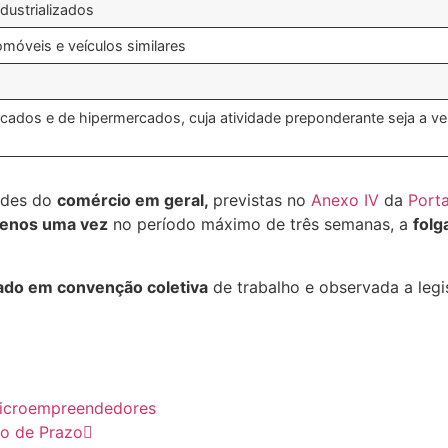
ndustrializados
móveis e veículos similares
ados e de hipermercados, cuja atividade preponderante seja a ven
dades do
comércio em geral,
previstas no
Anexo IV
da
Port
enos uma vez
no período máximo de três semanas, a
folg
ado em convenção coletiva
de trabalho e observada a legi
microempreendedores
o de Prazo