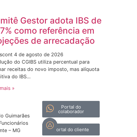
mitê Gestor adota IBS de
,7% como referência em
ojeções de arrecadação
scont
4 de agosto de 2026
lução do CGIBS utiliza percentual para
mar receitas do novo imposto, mas alíquota
nitiva do IBS…
 mais »
Portal do
colaborador
do Guimarães
 Funcionários
Portal do cliente
onte – MG