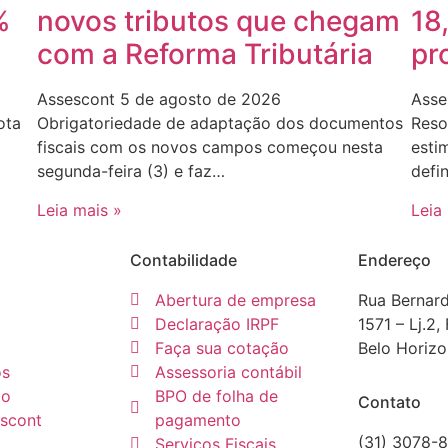
%
novos tributos que chegam
18
com a Reforma Tributária
pr
Assescont
5 de agosto de 2026
Asse
ota
Obrigatoriedade de adaptação dos documentos
Reso
fiscais com os novos campos começou nesta
esti
segunda-feira (3) e faz…
defi
Leia mais »
Leia
Contabilidade
Endereço
Abertura de empresa
Rua Bernar
Declaração IRPF
1571 – Lj.2,
Faça sua cotação
Belo Horiz
os
Assessoria contábil
to
BPO de folha de
Contato
escont
pagamento
(31) 3078-
Serviços Fiscais