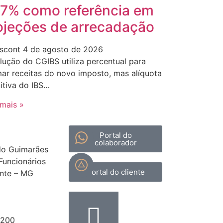
,7% como referência em
ojeções de arrecadação
scont
4 de agosto de 2026
lução do CGIBS utiliza percentual para
mar receitas do novo imposto, mas alíquota
nitiva do IBS…
 mais »
Portal do
colaborador
do Guimarães
 Funcionários
Portal do cliente
onte – MG
8200