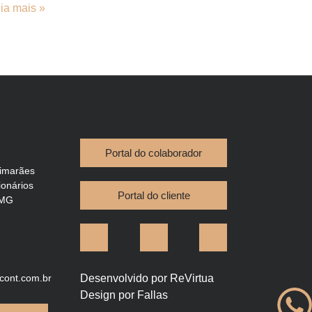
ia mais »
Portal do colaborador
imarães
ionários
Portal do cliente
 MG
Desenvolvido por
ReVirtua
cont.com.br
Design por Fallas