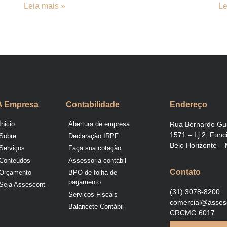
Leia mais »
Le
A Empresa
Contabilidade
Endereço
Ínicio
Abertura de empresa
Rua Bernardo Gu
1571 – Lj.2, Func
Sobre
Declaração IRPF
Belo Horizonte –
Serviços
Faça sua cotação
Conteúdos
Assessoria contábil
Contato
Orçamento
BPO de folha de
pagamento
Seja Assescont
(31) 3078-8200
Serviços Fiscais
comercial@asses
Balancete Contábil
CRCMG 6017