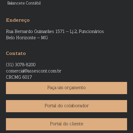
Balancete Contábil
Endereço
Rua Bernardo Guimarães 1571 – Lj.2, Funcionários
Belo Horizonte – MG
Contato
(31) 3078-8200
comercial@assescont.com.br
CRCMG 6017
Faça um orçamento
Portal do colaborador
Portal do cliente