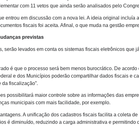
plementar com 11 vetos que ainda serão analisados pelo Congr
 entrou em discussão com a nova lei. A ideia original incluía a
ocumentos fiscais foi aceita. Afinal, o que muda na gestão empr
mudanças previstas
, serão levados em conta os sistemas fiscais eletrônicos que 
rado é que o processo será bem menos burocrático. De acordo c
Federal e dos Municípios poderão compartilhar dados fiscais e 
 da fiscalização”.
s possibilitará maior controle sobre as informações das empresa
enças municipais com mais facilidade, por exemplo.
ntagens. A unificação dos cadastros fiscais facilita a coleta d
ios é diminuído, reduzindo a carga administrativa e permitind