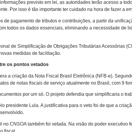
informações previsto em lei, as autoridades terão acesso a tod
ente. Por isso é tão importante ter cuidado na hora de fazer a e
s de pagamento de tributos e contribuições, a partir da unifi
 todos os dados essenciais, eliminando a necessidade de lid
onal de Simplificação de Obrigações Tributárias Acessórias (
novas medidas de facilitação.
ntre os pontos vetados
ra a criação da Nota Fiscal Brasil Eletrônica (NFB-e). Segund
os de notas fiscais de serviço atualmente no Brasil, com 9 for
ocumentos por um só. O projeto defendia que simplificaria o trab
o presidente Lula. A justificativa para o veto foi de que a cr
esenvolvido.
il no CNSOA também foi vetada. Na visão do poder executivo f
o fiscal.