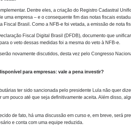
plementar. Dentre eles, a criação do Registro Cadastral Unifi
de uma empresa – e o consequente fim das notas fiscais estadua
 Fiscal Brasil. Como a NFB-e foi vetada, a emissão de nota fis
eclaração Fiscal Digital Brasil (DFDB), documento que unificari
iva para o veto dessas medidas foi a mesma do veto à NFB-e.
serão novamente discutidos, desta vez pelo Congresso Nacional
isponível para empresas: vale a pena investir?
ibutárias ter sido sancionada pelo presidente Lula não quer dize
um pouco até que seja definitivamente aceita. Além disso, al
ido de fato, há uma discussão em curso e, em breve, será prec
sário e conta com uma equipe reduzida.