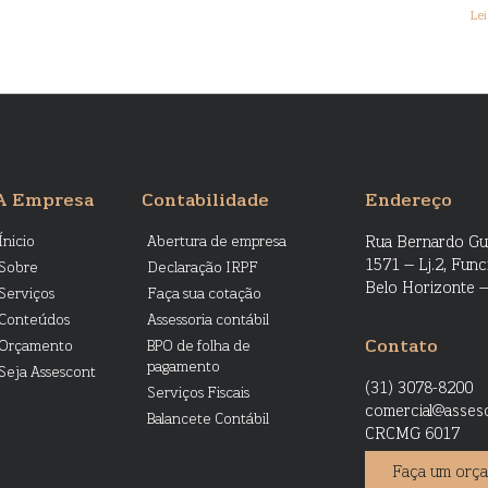
Lei
A Empresa
Contabilidade
Endereço
Ínicio
Abertura de empresa
Rua Bernardo Gu
1571 – Lj.2, Func
Sobre
Declaração IRPF
Belo Horizonte 
Serviços
Faça sua cotação
Conteúdos
Assessoria contábil
Contato
Orçamento
BPO de folha de
pagamento
Seja Assescont
(31) 3078-8200
Serviços Fiscais
comercial@asses
Balancete Contábil
CRCMG 6017
Faça um orç