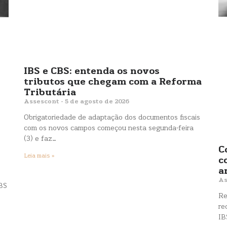
IBS e CBS: entenda os novos
tributos que chegam com a Reforma
Tributária
Assescont
5 de agosto de 2026
Obrigatoriedade de adaptação dos documentos fiscais
com os novos campos começou nesta segunda-feira
(3) e faz…
C
Leia mais »
c
a
As
IBS
Re
re
IB