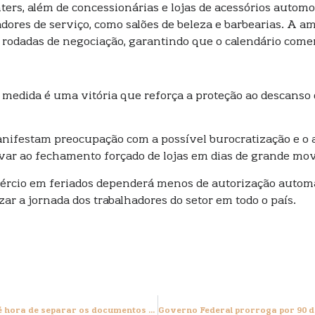
enters, além de concessionárias e lojas de acessórios aut
ores de serviço, como salões de beleza e barbearias. A am
 rodadas de negociação, garantindo que o calendário comer
a medida é uma vitória que reforça a proteção ao descanso 
manifestam preocupação com a possível burocratização e o
evar ao fechamento forçado de lojas em dias de grande mo
rcio em feriados dependerá menos de autorização automáti
zar a jornada dos trabalhadores do setor em todo o país.
Imposto de Renda 2026: com o fim do carnaval, é hora de separar os documentos para a declaração deste ano. Veja lista