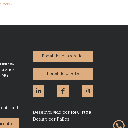
a mais »
Portal do colaborador
imarães
ionários
Portal do cliente
– MG
cont.com.br
Desenvolvido por
ReVirtua
Design por Fallas
amento