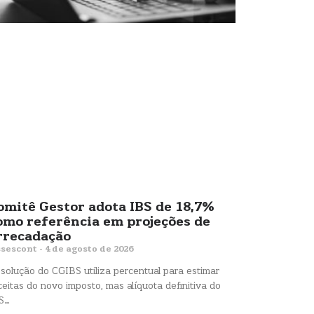
omitê Gestor adota IBS de 18,7%
omo referência em projeções de
rrecadação
sescont
4 de agosto de 2026
solução do CGIBS utiliza percentual para estimar
ceitas do novo imposto, mas alíquota definitiva do
S…