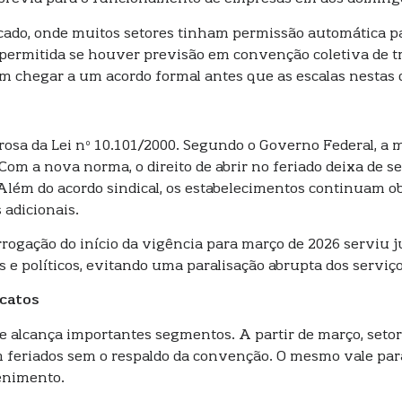
cado, onde muitos setores tinham permissão automática pa
 permitida se houver previsão em convenção coletiva de tra
am chegar a um acordo formal antes que as escalas nestas
osa da Lei nº 10.101/2000. Segundo o Governo Federal, a me
Com a nova norma, o direito de abrir no feriado deixa de s
Além do acordo sindical, os estabelecimentos continuam obr
 adicionais.
rrogação do início da vigência para março de 2026 serviu
s e políticos, evitando uma paralisação abrupta dos serviço
icatos
 e alcança importantes segmentos. A partir de março, set
feriados sem o respaldo da convenção. O mesmo vale para 
tenimento.