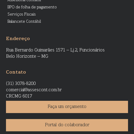
Assessoria contábil
BPO de folha de pagamento
Serviços Fiscais
Balancete Contábil
Endereço
Rua Bernardo Guimarães 1571 – Lj.2, Funcionários
Belo Horizonte – MG
Contato
(31) 3078-8200
comercial@assescont.com.br
CRCMG 6017
Faça um orçamento
Portal do colaborador