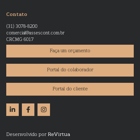
Contato
(31) 3078-8200
comercial@assescont.com.br
CRCMG 6017
Faça um orçamento
Portal do colaborador
Portal do cliente
Desenvolvido por
ReVirtua