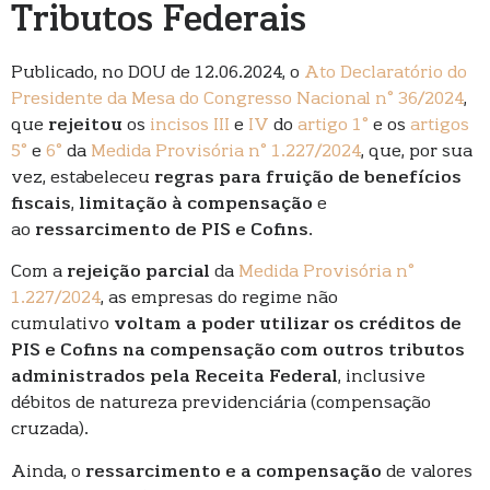
Tributos Federais
Publicado, no DOU de 12.06.2024, o
Ato Declaratório do
Presidente da Mesa do Congresso Nacional n° 36/2024
,
que
rejeitou
os
incisos III
e
IV
do
artigo 1°
e os
artigos
5°
e
6°
da
Medida Provisória n° 1.227/2024
, que, por sua
vez, estabeleceu
regras para fruição de benefícios
fiscais
,
limitação à compensação
e
ao
ressarcimento de PIS e Cofins
.
Com a
rejeição parcial
da
Medida Provisória n°
1.227/2024
, as empresas do regime não
cumulativo
voltam a poder utilizar os créditos de
PIS e Cofins na compensação com outros tributos
administrados pela Receita Federal
, inclusive
débitos de natureza previdenciária (compensação
cruzada).
Ainda, o
ressarcimento e a compensação
de valores