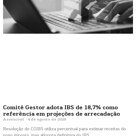
Comitê Gestor adota IBS de 18,7% como
referência em projeções de arrecadação
Assescont
4 de agosto de 2026
Resolução do CGIBS utiliza percentual para estimar receitas do
novo imposto, mas alíquota definitiva do IBS…