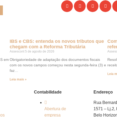
IBS e CBS: entenda os novos tributos que
Com
chegam com a Reforma Tributária
refe
Assescont
5 de agosto de 2026
Asses
BS em
Obrigatoriedade de adaptação dos documentos fiscais
Resol
com os novos campos começou nesta segunda-feira (3) e
recei
faz…
Leia m
Leia mais »
Contabilidade
Endereço
Rua Bernar
Abertura de
1571 – Lj.2,
ços
empresa
Belo Horizo