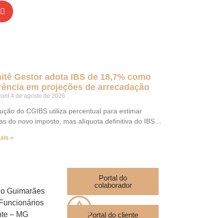
itê Gestor adota IBS de 18,7% como
rência em projeções de arrecadação
cont
4 de agosto de 2026
ução do CGIBS utiliza percentual para estimar
tas do novo imposto, mas alíquota definitiva do IBS…
ais »
Portal do
colaborador
do Guimarães
 Funcionários
nte – MG
Portal do cliente