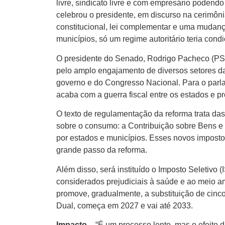
livre, sindicato livre e com empresário podend
celebrou o presidente, em discurso na cerimôni
constitucional, lei complementar e uma mudanç
municípios, só um regime autoritário teria cond
O presidente do Senado, Rodrigo Pacheco (PSD-
pelo amplo engajamento de diversos setores da
governo e do Congresso Nacional. Para o parla
acaba com a guerra fiscal entre os estados e pro
O texto de regulamentação da reforma trata das
sobre o consumo: a Contribuição sobre Bens e 
por estados e municípios. Esses novos impost
grande passo da reforma.
Além disso, será instituído o Imposto Seletivo
considerados prejudiciais à saúde e ao meio a
promove, gradualmente, a substituição de cinco
Dual, começa em 2027 e vai até 2033.
Impacto
– “É um processo lento, mas o efeito 