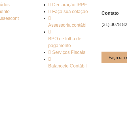
údos
Declaração IRPF
ento
Faça sua cotação
Contato
Assescont
(31) 3078-8
Assessoria contábil
comercial@a
CRCMG 60
BPO de folha de
pagamento
Serviços Fiscais
Faça um 
Balancete Contábil