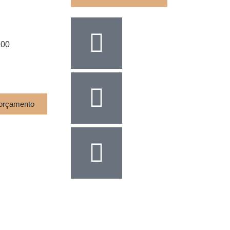
200
ssescont.com.br
17
orçamento
Desenvolvido por
ReVirtua
Design por Fallas