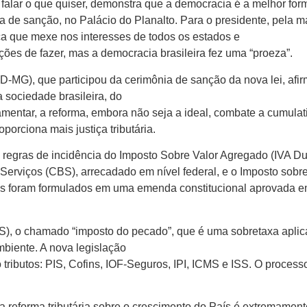
o falar o que quiser, demonstra que a democracia é a melhor for
a de sanção, no Palácio do Planalto. Para o presidente, pela 
a que mexe nos interesses de todos os estados e
ições de fazer, mas a democracia brasileira fez uma “proeza”.
MG), que participou da cerimônia de sanção da nova lei, afir
 sociedade brasileira, do
mentar, a reforma, embora não seja a ideal, combate a cumulat
porciona mais justiça tributária.
 regras de incidência do Imposto Sobre Valor Agregado (IVA Dua
Serviços (CBS), arrecadado em nível federal, e o Imposto sobr
os foram formulados em uma emenda constitucional aprovada em
 (IS), o chamado “imposto do pecado”, que é uma sobretaxa apli
mbiente. A nova legislação
 tributos: PIS, Cofins, IOF-Seguros, IPI, ICMS e ISS. O proces
da reforma tributária sobre o crescimento do País é extremamen