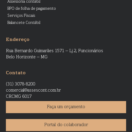
Assessoria contábil
BPO de folha de pagamento
Serviços Fiscais
Balancete Contábil
Endereço
Rua Bernardo Guimarães 1571 – Lj.2, Funcionários
Belo Horizonte – MG
Contato
(31) 3078-8200
comercial@assescont.com.br
CRCMG 6017
Faça um orçamento
Portal do colaborador