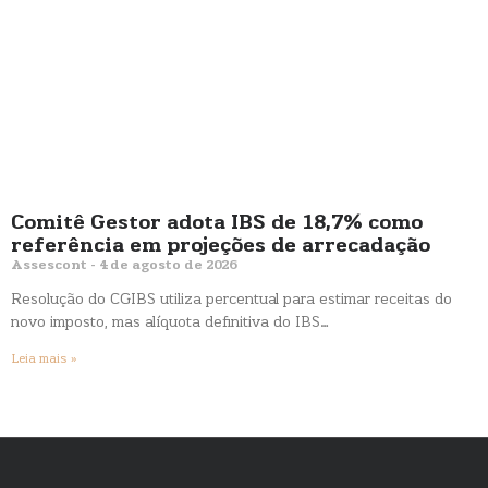
Comitê Gestor adota IBS de 18,7% como
referência em projeções de arrecadação
Assescont
4 de agosto de 2026
Resolução do CGIBS utiliza percentual para estimar receitas do
novo imposto, mas alíquota definitiva do IBS…
Leia mais »