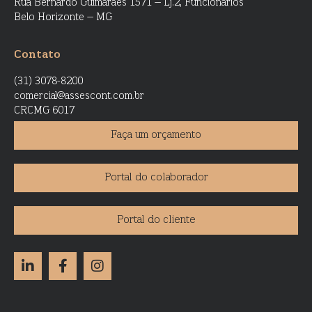
Rua Bernardo Guimarães 1571 – Lj.2, Funcionários
Belo Horizonte – MG
Contato
(31) 3078-8200
comercial@assescont.com.br
CRCMG 6017
Faça um orçamento
Portal do colaborador
Portal do cliente