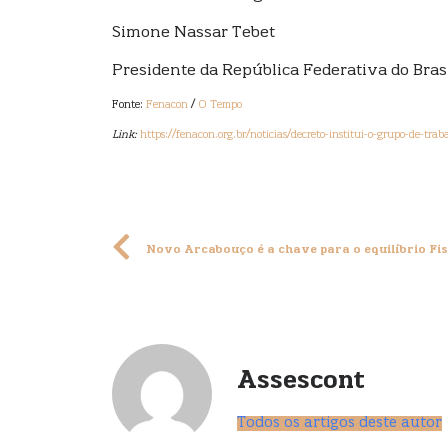
Simone Nassar Tebet
Presidente da República Federativa do Bras
Fonte:
Fenacon
/
O Tempo
Link:
https://fenacon.org.br/noticias/decreto-institui-o-grupo-de-tr
Novo Arcabouço é a chave para o equilíbrio Fis
Assescont
Todos os artigos deste autor