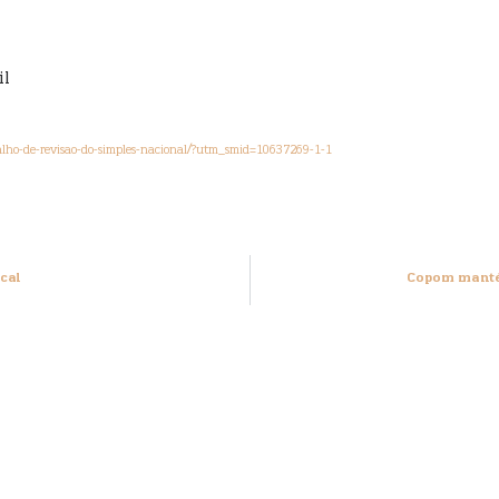
il
abalho-de-revisao-do-simples-nacional/?utm_smid=10637269-1-1
cal
Copom manté