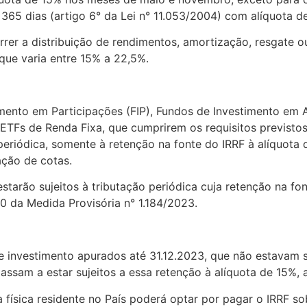
a 365 dias (artigo 6° da Lei n° 11.053/2004) com alíquota d
er a distribuição de rendimentos, amortização, resgate ou
que varia entre 15% a 22,5%.
timento em Participações (FIP), Fundos de Investimento em
TFs de Renda Fixa, que cumprirem os requisitos previstos 
 periódica, somente à retenção na fonte do IRRF à alíquota 
ação de cotas.
tarão sujeitos à tributação periódica cuja retenção na fo
 da Medida Provisória n° 1.184/2023.
 investimento apurados até 31.12.2023, que não estavam su
ssam a estar sujeitos a essa retenção à alíquota de 15%, a
 física residente no País poderá optar por pagar o IRRF s