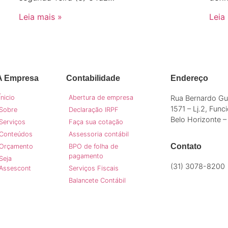
Leia mais »
Leia
A Empresa
Contabilidade
Endereço
Ínicio
Abertura de empresa
Rua Bernardo Gu
1571 – Lj.2, Func
Sobre
Declaração IRPF
Belo Horizonte 
Serviços
Faça sua cotação
Conteúdos
Assessoria contábil
Contato
Orçamento
BPO de folha de
pagamento
Seja
(31) 3078-8200
Assescont
Serviços Fiscais
comercial@asses
Balancete Contábil
CRCMG 6017
Faça um or