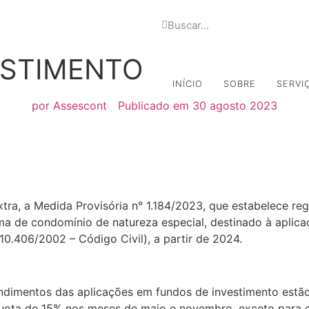
P
ESTIMENTO
INÍCIO
SOBRE
SERVI
por
Assescont
Publicado em
30 agosto 2023
ra, a Medida Provisória n° 1.184/2023, que estabelece reg
ma de condomínio de natureza especial, destinado à aplicaç
10.406/2002 – Código Civil), a partir de 2024.
rendimentos das aplicações em fundos de investimento estã
íquota de 15% nos meses de maio e novembro, exceto para o