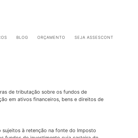
ORTAL DO CLIENTE
PORTAL DO COLABORADOR
ÇOS
BLOG
ORÇAMENTO
SEJA ASSESCONT
ras de tributação sobre os fundos de
ão em ativos financeiros, bens e direitos de
o sujeitos à retenção na fonte do Imposto
s fundos de investimento cuja carteira de