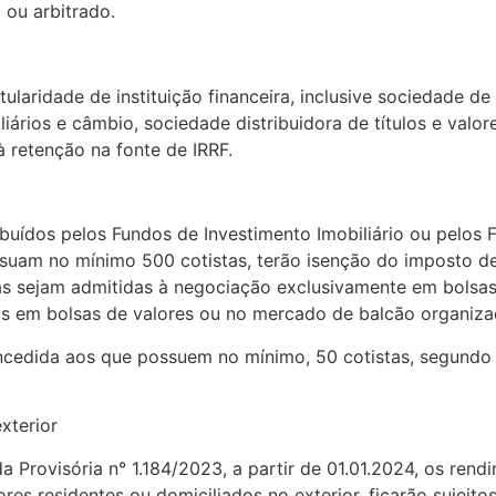
 ou arbitrado.
tularidade de instituição financeira, inclusive sociedade de
liários e câmbio, sociedade distribuidora de títulos e valo
à retenção na fonte de IRRF.
ribuídos pelos Fundos de Investimento Imobiliário ou pelos
ossuam no mínimo 500 cotistas, terão isenção do imposto de
tas sejam admitidas à negociação exclusivamente em bolsa
s em bolsas de valores ou no mercado de balcão organiza
oncedida aos que possuem no mínimo, 50 cotistas, segundo o
xterior
a Provisória n° 1.184/2023, a partir de 01.01.2024, os ren
res residentes ou domiciliados no exterior, ficarão sujeito