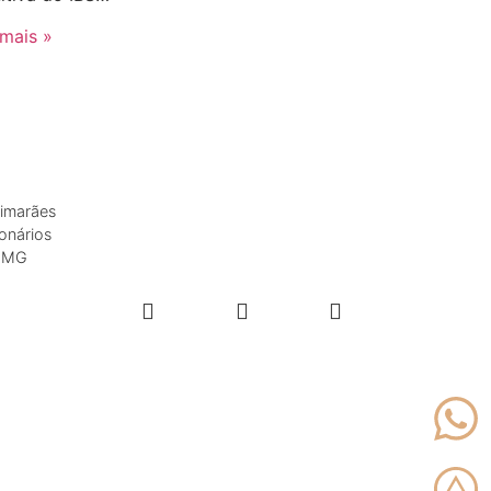
 mais »
Portal do colaborador
imarães
ionários
Portal do cliente
– MG
cont.com.br
Desenvolvido por
ReVirtua
Design por Fallas
çamento