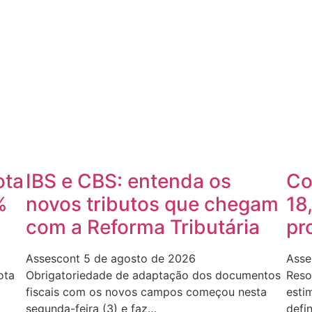
ota
IBS e CBS: entenda os
Co
%
novos tributos que chegam
18
com a Reforma Tributária
pr
Assescont
5 de agosto de 2026
Asse
ota
Obrigatoriedade de adaptação dos documentos
Reso
fiscais com os novos campos começou nesta
esti
segunda-feira (3) e faz…
defi