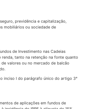
 seguro, previdência e capitalização,
res mobiliários ou sociedade de
 Fundos de Investimento nas Cadeias
 renda, tanto na retenção na fonte quanto
s de valores ou no mercado de balcão
do.
 inciso I do parágrafo único do artigo 3°
dimentos de aplicações em fundos de
s à incidência do IRRF à alíquota de 15%.