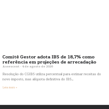
Comitê Gestor adota IBS de 18,7% como
referência em projeções de arrecadação
Assescont
4 de agosto de 2026
Resolução do CGIBS utiliza percentual para estimar receitas do
novo imposto, mas alíquota definitiva do IBS…
Leia mais »