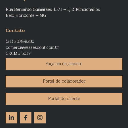
Rua Bernardo Guimarães 1571 – Lj.2, Funcionários
Belo Horizonte – MG
Contato
(31) 3078-8200
comercial@assescont.com.br
CRCMG 6017
Faça um orçamento
Portal do colaborador
Portal do cliente