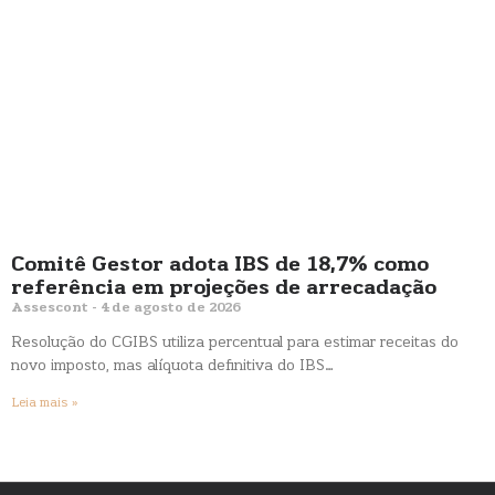
Comitê Gestor adota IBS de 18,7% como
referência em projeções de arrecadação
Assescont
4 de agosto de 2026
Resolução do CGIBS utiliza percentual para estimar receitas do
novo imposto, mas alíquota definitiva do IBS…
Leia mais »