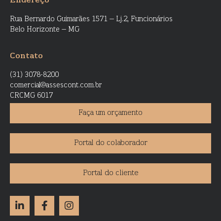
Endereço
Rua Bernardo Guimarães 1571 – Lj.2, Funcionários
Belo Horizonte – MG
Contato
(31) 3078-8200
comercial@assescont.com.br
CRCMG 6017
Faça um orçamento
Portal do colaborador
Portal do cliente