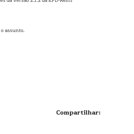
tes da versão 2.1.2 da EFD-Reinf
 o assunto.
Compartilhar: