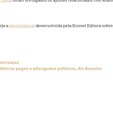
l Sped
, foram divulgados os ajustes relacionados nos leiau
eja a
área especial
desenvolvida pela Econet Editora sobre
contumaz
bência pagos a advogados públicos, diz Receita