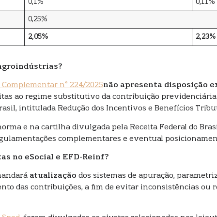
0,1%
0,11%
0,25%
2,05%
2,23%
agroindústrias?
i Complementar n° 224/2025
não apresenta disposição e
itas ao regime substitutivo da contribuição previdenciári
rasil, intitulada Redução dos Incentivos e Benefícios Tribu
rma e na cartilha divulgada pela Receita Federal do Brasil
lamentações complementares e eventual posicionamento 
as no eSocial e EFD-Reinf?
emandará
atualização
dos sistemas de apuração, parametriz
nto das contribuições, a fim de evitar inconsistências ou 