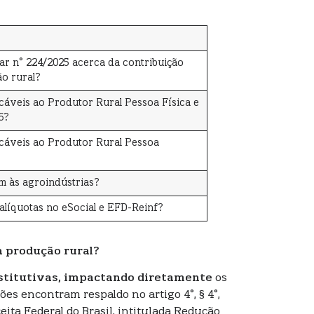
ar n° 224/2025 acerca da contribuição
ão rural?
cáveis ao Produtor Rural Pessoa Física e
6?
icáveis ao Produtor Rural Pessoa
m às agroindústrias?
alíquotas no eSocial e EFD-Reinf?
a produção rural?
stitutivas, impactando diretamente
os
ções encontram respaldo no artigo 4°, § 4°,
ita Federal do Brasil, intitulada Redução