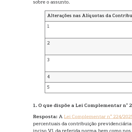
sobre o assunto.
Alterações nas Alíquotas da Contribu
1
2
3
4
5
1. O que dispõe a Lei Complementar n° 2
Resposta:
A
Lei Complementar n° 224/202
percentuais da contribuição previdenciária 
inciso VI, da referida norma, bem como nos 