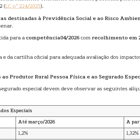
2 (
LC n° 224/2025
).
tas destinadas à Previdência Social e ao Risco Ambien
Senar.
cida para a
competência
04/2026
com
recolhimento em 2
e da cartilha oficial para adequada avaliação dos impacto
 ao Produtor Rural Pessoa Física e ao Segurado Espec
e segurado especial devem deve observar as seguintes alíqu
ados Especiais
Até março/2026
A par
1,2%
1,32%