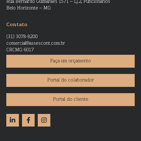
Rua Bernardo Guimarães 1571 – Lj.2, Funcionários
Belo Horizonte – MG
Contato
(31) 3078-8200
comercial@assescont.com.br
CRCMG 6017
Faça um orçamento
Portal do colaborador
Portal do cliente