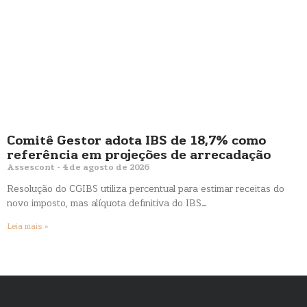
Comitê Gestor adota IBS de 18,7% como
referência em projeções de arrecadação
Assescont
4 de agosto de 2026
Resolução do CGIBS utiliza percentual para estimar receitas do
novo imposto, mas alíquota definitiva do IBS…
Leia mais »